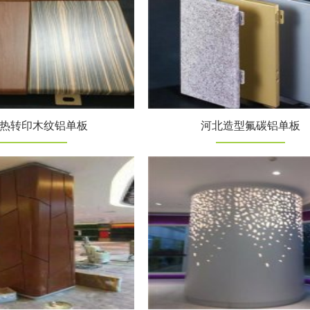
热转印木纹铝单板
河北造型氟碳铝单板